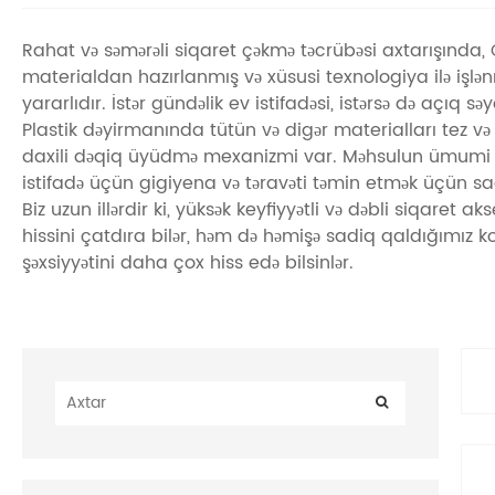
Rahat və səmərəli siqaret çəkmə təcrübəsi axtarışında, 
materialdan hazırlanmış və xüsusi texnologiya ilə işl
yararlıdır. İstər gündəlik ev istifadəsi, istərsə də açıq s
Plastik dəyirmanında tütün və digər materialları tez və 
daxili dəqiq üyüdmə mexanizmi var. Məhsulun ümumi diz
istifadə üçün gigiyena və təravəti təmin etmək üçün sa
Biz uzun illərdir ki, yüksək keyfiyyətli və dəbli siqaret 
hissini çatdıra bilər, həm də həmişə sadiq qaldığımız k
şəxsiyyətini daha çox hiss edə bilsinlər.