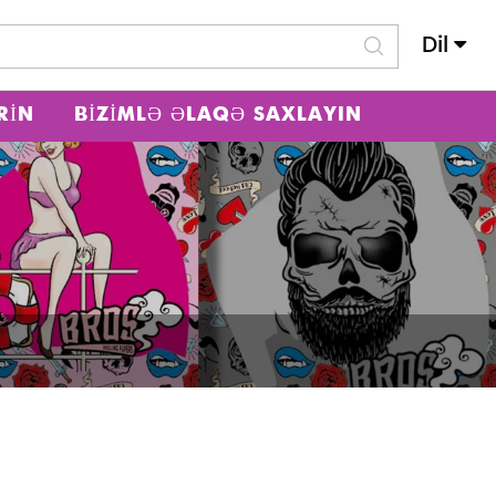
Dil
RIN
BIZIMLƏ ƏLAQƏ SAXLAYIN