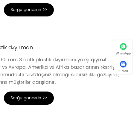
Sorğu göndərin >>
stik dəyirman
WhatsApp
 60 mm 3 qatlı plastik dəyirmanı yaxşı qiymət
 və Avropa, Amerika və Afrika bazarlarının əksəriyyətini
E-Mail
nmüddətli tərəfdaşınız olmağı səbirsizliklə gözləyirik,
nə müştərilər qarşılanır.
Sorğu göndərin >>