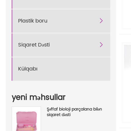
Plastik boru

Siqaret Dəsti

Külqabı
yeni məhsullar
Şəffaf bioloji parçalana bilən
siqaret dəsti