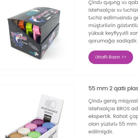
Çində qəşəng və qab
istehsalçısı və təch
təchiz edilməsində g
müştərilərin gözlənti
yüksək keyfiyyətli x
qorumağa sadiqdir.
Ətraflı Baxın >>
55 mm 2 qatlı pla
Çində geniş miqyaslı
istehsalçısı BROS adl
ekspertik. Rahat çap
olan yüzlərlə 55 mm 
edilmişdir.