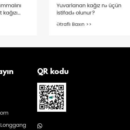
alını
Yuvarlanan kağız nə üçün
ızı
istifadə olunur?
nsı
Ətraflı Baxın >>
də edilə
ayın
QR kodu
com
 Longgang