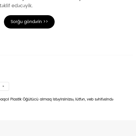
əklif edəcəyik.
Sorğu göndərin >>
»
cıl Plastik Öğütücü almaq istəyirsinizsə, lütfən, veb səhifəsində