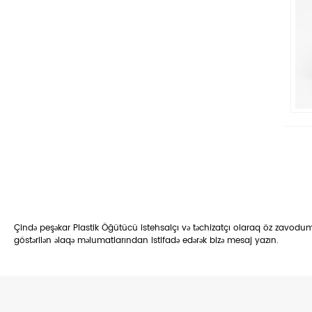
Çində peşəkar Plastik Öğütücü istehsalçı və təchizatçı olaraq öz zavodumu
göstərilən əlaqə məlumatlarından istifadə edərək bizə mesaj yazın.