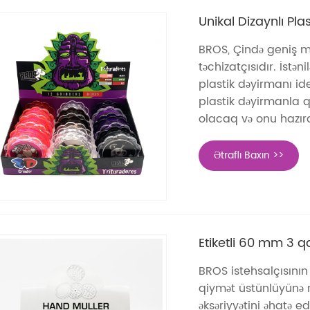
Unikal Dizaynlı Pla
BROS, Çində geniş mi
təchizatçısıdır. İstə
plastik dəyirmanı id
plastik dəyirmanla 
olacaq və onu hazırda
Ətraflı Baxın >>
Etiketli 60 mm 3 q
BROS istehsalçısının 
qiymət üstünlüyünə m
əksəriyyətini əhatə ed