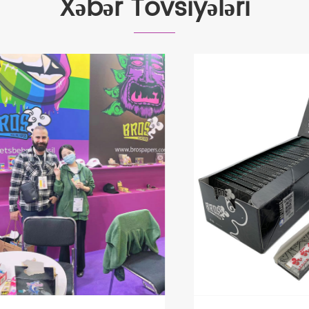
Xəbər Tövsiyələri