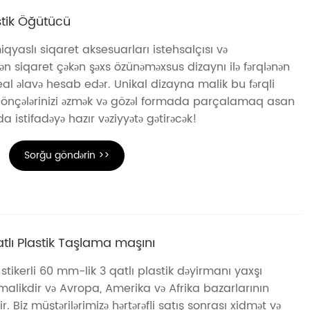
stik Öğütücü
qyaslı siqaret aksesuarları istehsalçısı və
nilən siqaret çəkən şəxs özünəməxsus dizaynı ilə fərqlənən
eal əlavə hesab edər. Unikal dizayna malik bu fərqli
qönçələrinizi əzmək və gözəl formada parçalamaq asan
 istifadəyə hazır vəziyyətə gətirəcək!
Sorğu göndərin >>
atlı Plastik Taşlama maşını
stikerli 60 mm-lik 3 qatlı plastik dəyirmanı yaxşı
alikdir və Avropa, Amerika və Afrika bazarlarının
ir. Biz müştərilərimizə hərtərəfli satış sonrası xidmət və