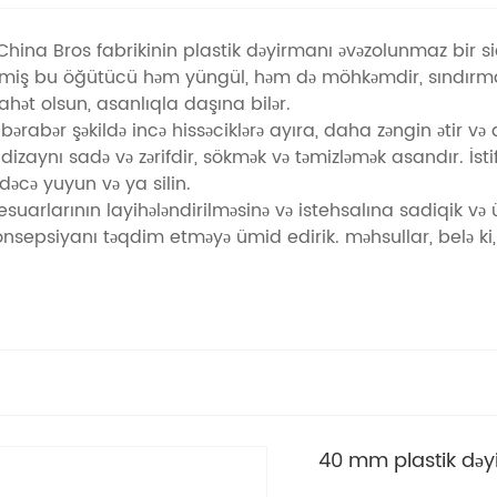
China Bros fabrikinin plastik dəyirmanı əvəzolunmaz bir siq
ənmiş bu öğütücü həm yüngül, həm də möhkəmdir, sındırmaq
əyahət olsun, asanlıqla daşına bilər.
bərabər şəkildə incə hissəciklərə ayıra, daha zəngin ətir və
aynı sadə və zərifdir, sökmək və təmizləmək asandır. İst
dəcə yuyun və ya silin.
aksesuarlarının layihələndirilməsinə və istehsalına sadiqik v
onsepsiyanı təqdim etməyə ümid edirik. məhsullar, belə ki,
40 mm plastik də