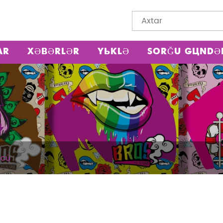
AR
XƏBƏRLƏR
YÜKLƏ
SORĞU GÖNDƏ
ücü