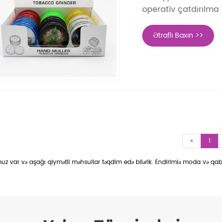
operativ çatdırılma t
Ətraflı Baxın >>
«
1
z var və aşağı qiymətli məhsullar təqdim edə bilərik. Endirimlə moda və qabaq