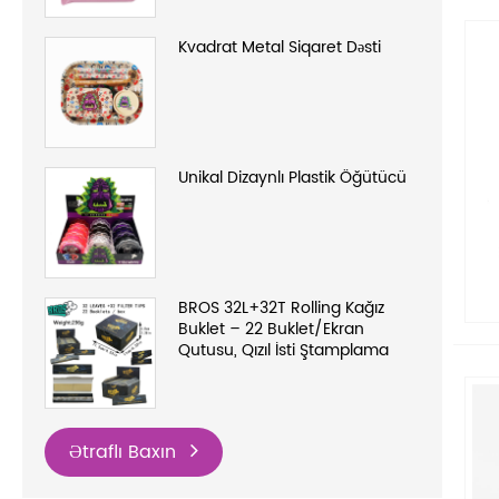
Kvadrat Metal Siqaret Dəsti
Unikal Dizaynlı Plastik Öğütücü
BROS 32L+32T Rolling Kağız
Buklet – 22 Buklet/Ekran
Qutusu, Qızıl İsti Ştamplama
Ətraflı Baxın