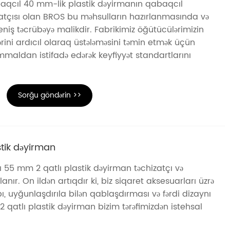
aqcıl 40 mm-lik plastik dəyirmanın qabaqcıl
izatçısı olan BROS bu məhsulların hazırlanmasında və
eniş təcrübəyə malikdir. Fabrikimiz öğütücülərimizin
lərini ardıcıl olaraq üstələməsini təmin etmək üçün
ammaldan istifadə edərək keyfiyyət standartlarını
Sorğu göndərin >>
stik dəyirman
 55 mm 2 qatlı plastik dəyirman təchizatçı və
anır. On ildən artıqdır ki, biz siqaret aksesuarları üzrə
ı, uyğunlaşdırıla bilən qablaşdırması və fərdi dizaynı
2 qatlı plastik dəyirman bizim tərəfimizdən istehsal