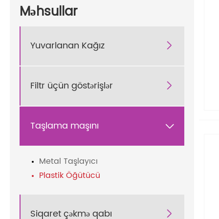
Məhsullar
Yuvarlanan Kağız

Filtr üçün göstərişlər

Taşlama maşını

Metal Taşlayıcı
Plastik Öğütücü
Siqaret çəkmə qabı
