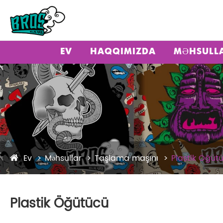
EV
HAQQIMIZDA
MƏHSULL
Ev
Məhsullar
Taşlama maşını
Plastik Öğüt
Plastik Öğütücü