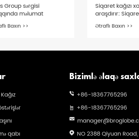
oup sərgisi
Siqaret kağızı xamm
da məlumat
araşdırır: Siqaret kağ
hazırlamaq üçün ha
Baxın >>
Ətraflı Baxın >>
materiallardan istifa
bilər?
ar
Bizimlə əlaqə saxl
 Kağız
+86-18367765296
stərişlər
+86-18367765296
şını
manager@broglobe.
kmə qabı
NO 2388 Qiyuan Road,