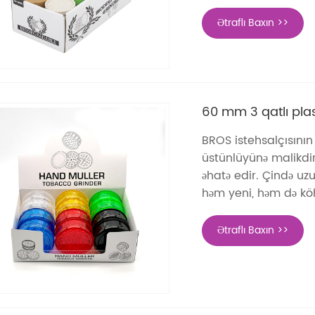
Ətraflı Baxın >>
60 mm 3 qatlı pla
BROS istehsalçısının
üstünlüyünə malikdir
əhatə edir. Çində uzu
həm yeni, həm də köh
Ətraflı Baxın >>