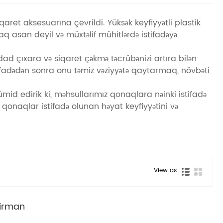
aret aksesuarına çevrildi. Yüksək keyfiyyətli plastik
 asan deyil və müxtəlif mühitlərdə istifadəyə
 dad çıxara və siqaret çəkmə təcrübənizi artıra bilən
ifadədən sonra onu təmiz vəziyyətə qaytarmaq, növbəti
ə ümid edirik ki, məhsullarımız qonaqlara nəinki istifadə
 qonaqlar istifadə olunan həyat keyfiyyətini və
View as
yirman